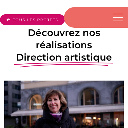
Passer
au
contenu
TOUS LES PROJETS
Découvrez nos
réalisations
Direction artistique