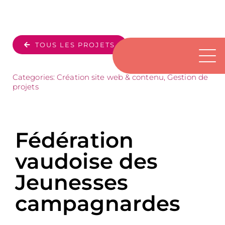
Passer
au
contenu
TOUS LES PROJETS
Categories:
Création site web & contenu
,
Gestion de
projets
Fédération
vaudoise des
Jeunesses
campagnardes